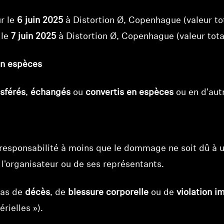
Connexion requise
r le
6 juin 2025
à Distortion Ø, Copenhague (valeur to
Connectez-vous à votre compte pour ajouter des produits à
votre liste de souhaits et afficher vos articles précédemment
 le
7 juin 2025
à Distortion Ø, Copenhague (valeur tota
enregistrés.
Se connecter
en espèces
nsférés
,
échangés
ou
convertis en espèces
ou en d'aut
 responsabilité à moins que le dommage ne soit dû à
 l'organisateur ou de ses représentants.
cas de
décès
, de
blessure corporelle
ou de
violation i
rielles »).