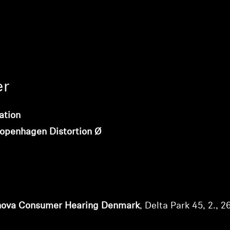
er
ation
Copenhagen Distortion Ø
nova Consumer Hearing Denmark
, Delta Park 45, 2., 