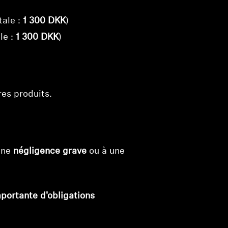
tale :
1 300 DKK
)
le :
1 300 DKK
)
res produits.
 une
négligence grave
ou à une
mportante d'obligations