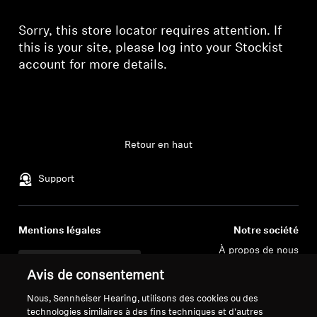
Pièces et accessoires
Sorry, this store locator requires attention. If
this is your site, please
log into your Stockist
account
for more details.
Audition
L'audition par catégorie
Retour en haut
Casques TV Hearing
Support
Ressources auditives
Pièces et accessoires Hearing d'origine
Mentions légales
Notre société
À propos de nous
Se rétracter du contrat
Carrière chez Sonova
Avis de consentement
Connexion requise
Contacts presse
Politique de confidentialité
Barres de son
Nous, Sennheiser Hearing, utilisons des cookies ou des
Salle de presse
globale
Connectez-vous à votre compte pour ajouter
technologies similaires à des fins techniques et d'autres