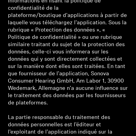
informations en lisant la politique de
Barres de son et caissons de basses AMBEO
confidentialité de la
plateforme/boutique d'applications à partir de
Découvrez AMBEO
laquelle vous téléchargez l'application. Sous la
rubrique « Protection des données », «
Pièces et accessoires AMBEO
Politique de confidentialité » ou une rubrique
similaire traitant du sujet de la protection des
données, celle-ci vous informera sur les
données qui y sont directement collectées et
Découvrir
sur la manière dont elles sont traitées. En tant
que fournisseur de l'application, Sonova
À propos de nous
Consumer Hearing GmbH, Am Labor 1, 30900
Wedemark, Allemagne n'a aucune influence sur
Innovations
le traitement des données par les fournisseurs
de plateformes.
Sound Space
La partie responsable du traitement des
données personnelles est l'éditeur et
Support
l'exploitant de l'application indiqué sur la