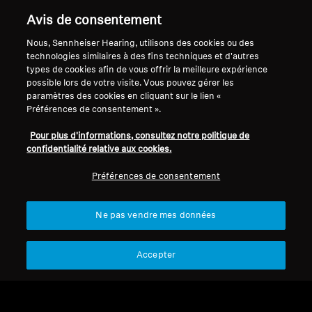
Mentions légales
Notre société
Avis de consentement
À propos de nous
Se rétracter du contrat
Nous, Sennheiser Hearing, utilisons des cookies ou des
Carrière chez Sonova
technologies similaires à des fins techniques et d'autres
Contacts presse
Politique de confidentialité
types de cookies afin de vous offrir la meilleure expérience
Salle de presse
globale
possible lors de votre visite. Vous pouvez gérer les
Ambassadeurs de la
paramètres des cookies en cliquant sur le lien «
Conditions générales de vente en
Préférences de consentement ».
marque Sennheiser
ligne aux consommateurs
Consumer
Politique de divulgation
Pour plus d'informations, consultez notre politique de
coordonnée des vulnérabilités
confidentialité relative aux cookies.
Préférences de consentement
Ne pas vendre mes données
Mentions légales
Paramètres des cookies
Déclaration relative à l'accessibilité numérique
Accepter
© 2026 Sonova Consumer Hearing GmbH
Nous acceptons :