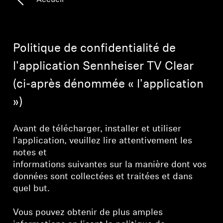
Accueil
Pièces et accessoires
Politique de confidentialité de
Audition
l'application Sennheiser TV Clear
(ci-après dénommée « l'application
L'audition par catégorie
»)
Casques TV Hearing
Avant de télécharger, installer et utiliser
Ressources auditives
l'application, veuillez lire attentivement les
notes et
Pièces et accessoires Hearing d'origine
informations suivantes sur la manière dont vos
données sont collectées et traitées et dans
quel but.
Barres de son
Vous pouvez obtenir de plus amples