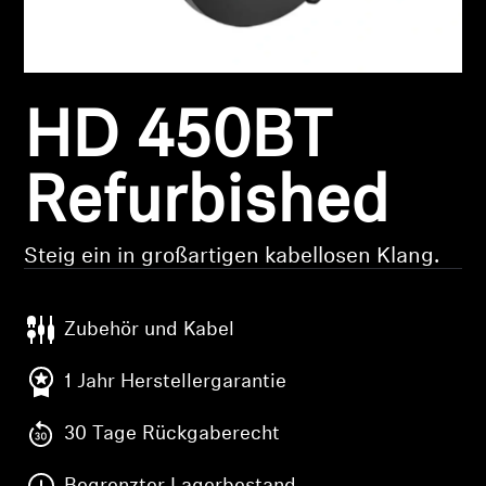
Kopfhörer-Ersatzteile & Zubehör
HD 450BT
Hearing
Hearing
Refurbished
TV-Kopfhörer
Steig ein in großartigen kabellosen Klang.
Ressourcen zum Thema Hören
Zubehör und Kabel
Original-Hörteile & Zubehör
1 Jahr Herstellergarantie
30 Tage Rückgaberecht
Soundbars