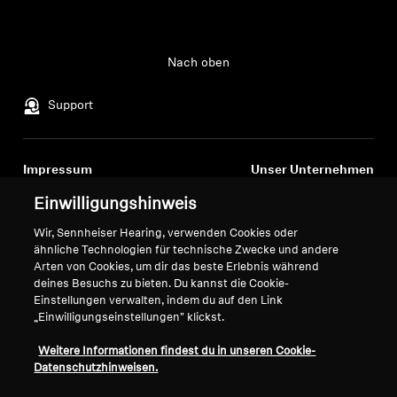
Nach oben
Support
Impressum
Unser Unternehmen
Über uns
Einwilligungshinweis
Vertrag widerrufen
Karriere bei Sonova
Wir, Sennheiser Hearing, verwenden Cookies oder
Pressekontakte
Globale Datenschutzrichtlinie
ähnliche Technologien für technische Zwecke und andere
Newsroom
Allgemeine
Arten von Cookies, um dir das beste Erlebnis während
Sennheiser Consumer
Geschäftsbedingungen für
deines Besuchs zu bieten. Du kannst die Cookie-
Markenbotschafter
Einstellungen verwalten, indem du auf den Link
Online-Verkäufe an Verbraucher
„Einwilligungseinstellungen" klickst.
Koordinierte Richtlinie zur
Offenlegung von Schwachstellen
Weitere Informationen findest du in unseren Cookie-
Datenschutzhinweisen.