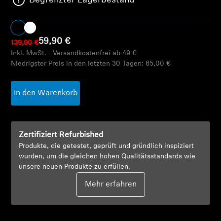
Begrenzter Lagerbestand
AMBEO Soundbars und Subs
AMBEO entdecken
59,90 €
139,90 €
Inkl. MwSt. - Versandkostenfrei ab 49 €
AMBEO Ersatzteile & Zubehör
Niedrigster Preis in den letzten 30 Tagen:
65,00 €
In den Warenkorb
Entdecken
Über uns
Zertifiziert Refurbished
Innovationen
Produkte, die getestet, geprüft und gründlich inspiziert
wurden, um die gleichen hohen Qualitätsstandards wie
unsere neuen Produkte zu erfüllen.
Soundspace
Mehr erfahren
Support