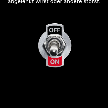
abgelenkt wirst oder andere störst.
Anmeldung erforderlich
Melden Sie sich bei Ihrem Konto an, um Produkte zu Ihrer
Wunschliste hinzuzufügen und Ihre zuvor gespeicherten
Artikel anzuzeigen.
Login