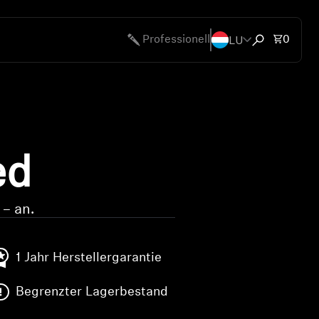
LU
Artike
Professionell
0
Suchfenster 
en
bote
ed
 – an.
1 Jahr Herstellergarantie
Begrenzter Lagerbestand