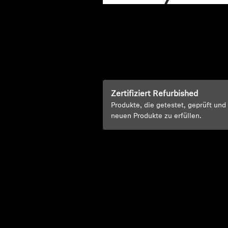
Zertifiziert Refurbished
Produkte, die getestet, geprüft un
neuen Produkte zu erfüllen.