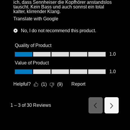
ich, dass Sennheiser die Kopfhörer anstandslos
tauscht. Kein Bass und auch sonnst ein total
kalter, klirrender Klang.
Translate with Google
No, I do not recommend this product.
Quality of Product
Quality of Product, 1.0 out of 5
1.0
Value of Product
Value of Product, 1.0 out of 5
1.0
Helpful?
Report
(
1
)
(
9
)
1
–
3 of 30
Reviews
Previous
Next
Reviews
Reviews