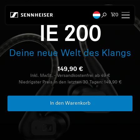
Zum Inhalt springen
Artikel i
0
Suchfenster öffn
IE 200
Kopfhörer
Deine neue Welt des Klangs
Konnektivität
149,90 €
Style
Inkl. MwSt. - Versandkostenfrei ab 49 €
Niedrigster Preis in den letzten 30 Tagen:
149,90 €
Verwendungszweck
Serie
In den Warenkorb
Bluetooth Dongles
Empfohlene Kopfhörer