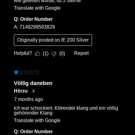
wie geleifert wurde, ist 5 Sterne
Translate with Google
Q:
Order Number
A:
7148299583829
Originally posted on
IE 200 Silver
Helpful?
Report
(
1
)
(
0
)
1 out of 5 stars.
Völlig daneben
Hörzu
7 months ago
Ich war schockiert. Klitrender klang und ein völlig
gehörender Klang
Translate with Google
Q:
Order Number