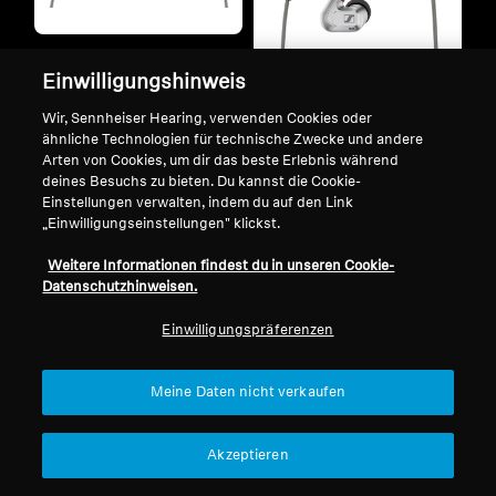
Refurbished
Refurbished
Einwilligungshinweis
Wired Kopfhörer
IE 600
Wir, Sennheiser Hearing, verwenden Cookies oder
Wired Kopfhörer
ähnliche Technologien für technische Zwecke und andere
4.6
(28)
Arten von Cookies, um dir das beste Erlebnis während
IE 900
deines Besuchs zu bieten. Du kannst die Cookie-
799,90 €
Einstellungen verwalten, indem du auf den Link
Niedrigster Preis in den
5.0
(21)
„Einwilligungseinstellungen" klickst.
letzten 30 Tagen:
799,90 €
1.499,00 €
Weitere Informationen findest du in unseren Cookie-
Niedrigster Preis in den
Datenschutzhinweisen.
letzten 30 Tagen:
1.499,00 €
Einwilligungspräferenzen
In den Warenkorb
In den Warenkorb
Meine Daten nicht verkaufen
Akzeptieren