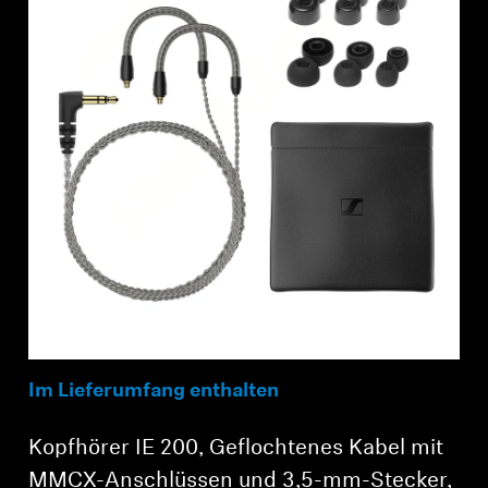
Anmeldung erforderlich
Melden Sie sich bei Ihrem Konto an, um
Produkte zu Ihrer Wunschliste hinzuzufügen und
Ihre zuvor gespeicherten Artikel anzuzeigen.
Im Lieferumfang enthalten
Login
Kopfhörer IE 200, Geflochtenes Kabel mit
MMCX-Anschlüssen und 3,5-mm-Stecker,