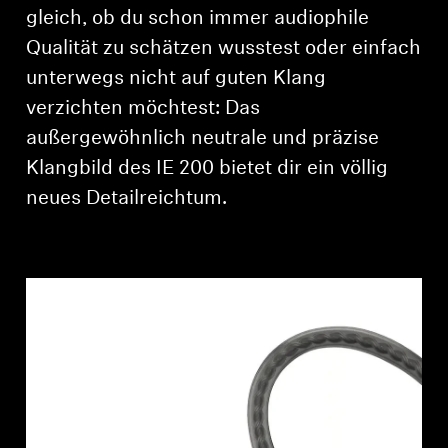
AMBEO Soundbars und Subs
gleich, ob du schon immer audiophile
Qualität zu schätzen wusstest oder einfach
AMBEO entdecken
unterwegs nicht auf guten Klang
verzichten möchtest: Das
AMBEO Ersatzteile & Zubehör
außergewöhnlich neutrale und präzise
Klangbild des IE 200 bietet dir ein völlig
Entdecken
neues Detailreichtum.
Über uns
Innovationen
Soundspace
Support