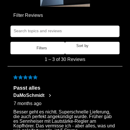
Filter Reviews
Search topics and reviews search region
Sort by
Filters
Most Recent
1
1
–
3 of 30
Reviews
to
3
of
5 out of 5 stars.
30
Passt alles
Reviews
DaMoSchmidt
.
7 months ago
Besser geht es nichtt. Superschnelle Lieferung,
die auch perfekt angekündigt wurde. Früher gab
es Sennheiser mit Lautstärke-Regler am
Kopfhörer. Das vermisse ich - aber alles, was und