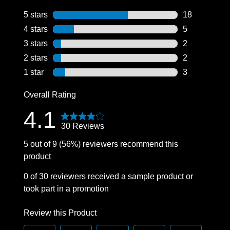
5 stars
stars
18
18 reviews wi
4 stars
stars
5
5 reviews wit
3 stars
stars
2
2 reviews wit
2 stars
stars
2
2 reviews wit
1 star
stars
3
3 reviews wit
Overall Rating
4.1
30 Reviews
5 out of 9 (56%) reviewers recommend this
product
0 of 30 reviewers received a sample product or
took part in a promotion
Review this Product