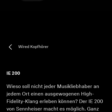
Kopfhörer-Ersatzteile & Zubehör
Hearing
Hearing
Wired Kopfhörer
TV-Kopfhörer
Ressourcen zum Thema Hören
IE 200
Original-Hörteile & Zubehör
Wieso soll nicht jeder Musikliebhaber an
jedem Ort einen ausgewogenen High-
Fidelity-Klang erleben können? Der IE 200
Soundbars
von Sennheiser macht es möglich. Ganz