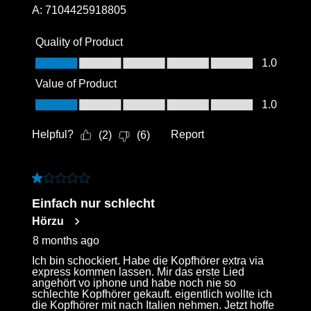
A:
7104425918805
Quality of Product
Quality of Product, 1.0 out of 5
1.0
Value of Product
Value of Product, 1.0 out of 5
1.0
Helpful?
Report
(
2
)
(
6
)
1 out of 5 stars.
Einfach nur schlecht
Hörzu
8 months ago
Ich bin schockiert. Habe die Kopfhörer extra via
express kommen lassen. Mir das erste Lied
angehört vo iphone und habe noch nie so
schlechte Kopfhörer gekauft. eigentlich wollte ich
die Kopfhörer mit nach Italien nehmen. Jetzt hoffe