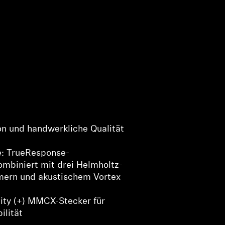
on und handwerkliche Qualität
e: TrueResponse-
ombiniert mit drei Helmholtz-
ern und akustischem Vortex
lity (+) MMCX-Stecker für
ilität