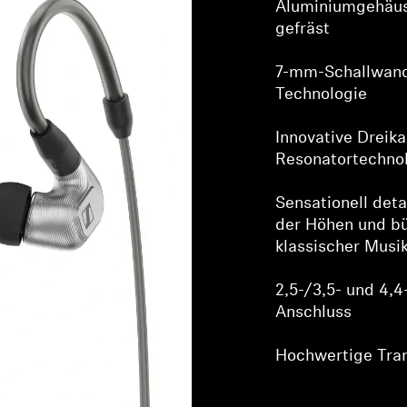
Aluminiumgehäus
gefräst
7-mm-Schallwand
Technologie
Innovative Drei
Resonatortechno
Sensationell det
der Höhen und bü
klassischer Musi
2,5-/3,5- und 4
Anschluss
Hochwertige Tra