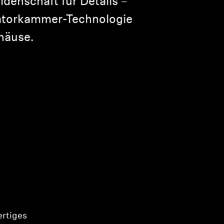
denschaft für Details –
natorkammer-Technologie
häuse.
ertiges