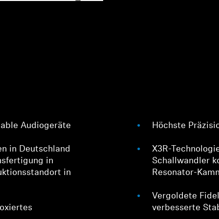
Anmeldung erforderlich
table Audiogeräte
Höchste Präzisi
Melden Sie sich bei Ihrem Konto an, um Produkte zu Ihrer
n in Deutschland
X3R-Technologi
Wunschliste hinzuzufügen und Ihre zuvor gespeicherten
nsfertigung in
Schallwandler k
Artikel anzuzeigen.
ktionsstandort in
Resonator-Kamm
Login
Vergoldete Fide
oxiertes
verbesserte Stab