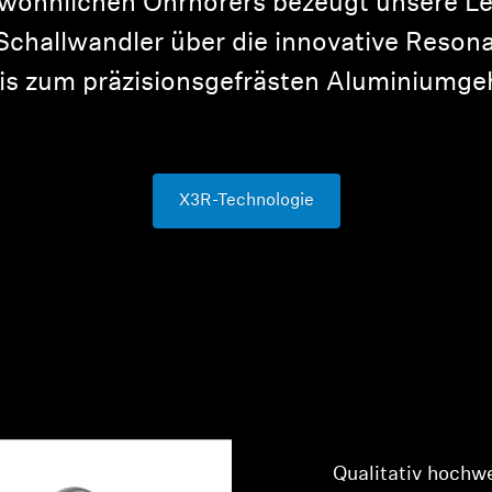
öhnlichen Ohrhörers bezeugt unsere Lei
challwandler über die innovative Reso
is zum präzisionsgefrästen Aluminiumge
X3R-Technologie
Qualitativ hochw