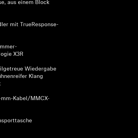
e, aus einem Block
ler mit TrueResponse-
kammer-
logie X3R
ailgetreue Wiedergabe
hnenreifer Klang
k
,4-mm-Kabel/MMCX-
nsporttasche