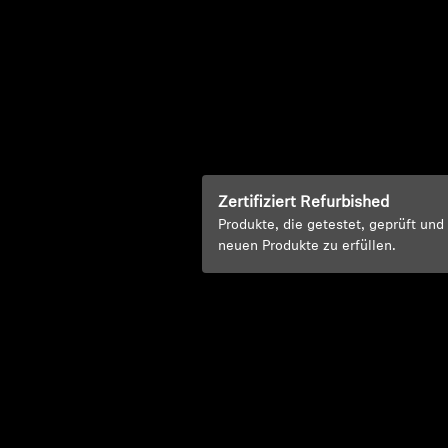
Zertifiziert Refurbished
Produkte, die getestet, geprüft un
neuen Produkte zu erfüllen.