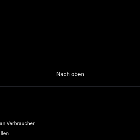
Anmeldung erforderlich
Melden Sie sich bei Ihrem Konto an, um Produkte zu Ihrer
Wunschliste hinzuzufügen und Ihre zuvor gespeicherten
Artikel anzuzeigen.
Nach oben
Login
 an Verbraucher
llen