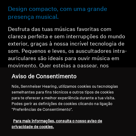
Design compacto, com uma grande
presença musical.
Desfruta das tuas músicas favoritas com
clareza perfeita e sem interrupções do mundo
exterior, graças à nossa incrível tecnologia de
som. Pequenos e leves, os auscultadores intra-
auriculares são ideais para ouvir música em
movimento. Quer estejas a passear, nos
transportes públicos ou a jogar. Descobre
Aviso de Consentimento
agora as características e funções dos nossos
Nós, Sennheiser Hearing, utilizamos cookies ou tecnologias
auscultadores intra-auriculares.
semelhantes para fins técnicos e outros tipos de cookies
para te oferecer a melhor experiência durante a tua visita.
Podes gerir as definições de cookies clicando na ligação
"Preferências de Consentimento".
Auscultadores in-ear
Para mais informações, consulta o nosso aviso de
privacidade de cookies.