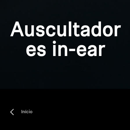
Auscultador
es in-ear
Início