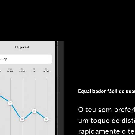
Login required
Log in to your account to add products to your wishlist and
view your previously saved items.
Equalizador fácil de usa
Login
O teu som prefer
um toque de dist
rapidamente o t