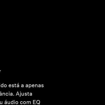
r
ido está a apenas
ância. Ajusta
eu áudio com EQ