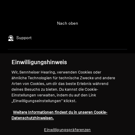
Nach oben
Support
Impressum
Unser Unternehmen
Einwilligungshinweis
Über uns
Wir, Sennheiser Hearing, verwenden Cookies oder
Vertrag widerrufen
Karriere bei Sonova
ähnliche Technologien für technische Zwecke und andere
Pressekontakte
Globale Datenschutzrichtlinie
Arten von Cookies, um dir das beste Erlebnis während
deines Besuchs zu bieten. Du kannst die Cookie-
Newsroom
Allgemeine
Einstellungen verwalten, indem du auf den Link
Sennheiser Consumer
Geschäftsbedingungen für
„Einwilligungseinstellungen" klickst.
Markenbotschafter
Online-Verkäufe an Verbraucher
Weitere Informationen findest du in unseren Cookie-
Koordinierte Richtlinie zur
Datenschutzhinweisen.
Offenlegung von Schwachstellen
Einwilligungspräferenzen