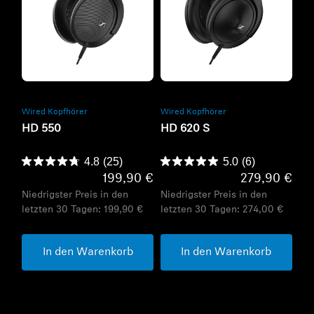
Refurbished
Refurbished
Wired Kopfhörer
Wired Kopfhörer
HD 550
HD 620 S
4.8
(25)
5.0
(6)
199,90 €
279,90 €
Niedrigster Preis in den
Niedrigster Preis in den
letzten 30 Tagen:
199,90 €
letzten 30 Tagen:
274,00 €
In den Warenkorb
In den Warenkorb