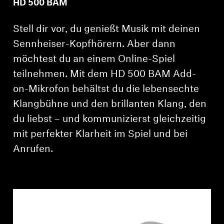
HD 500 BAM
AMBEO Soundbars und Subs
Stell dir vor, du genießt Musik mit deinen
AMBEO entdecken
Sennheiser-Kopfhörern. Aber dann
AMBEO Ersatzteile & Zubehör
möchtest du an einem Online-Spiel
teilnehmen. Mit dem HD 500 BAM Add-
on-Mikrofon behältst du die lebensechte
Entdecken
Klangbühne und den brillanten Klang, den
du liebst – und kommunizierst gleichzeitig
Über uns
mit perfekter Klarheit im Spiel und bei
Anrufen.
Innovationen
Soundspace
Support