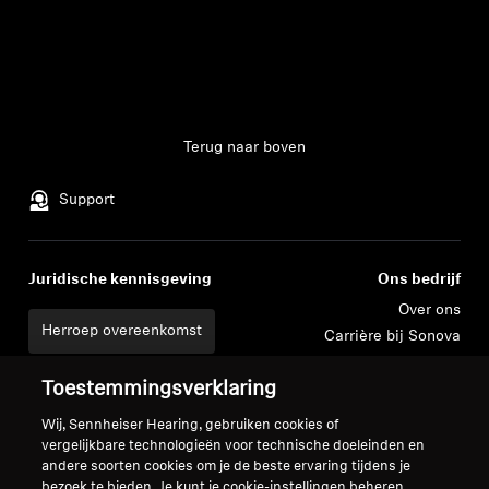
Terug naar boven
Support
Juridische kennisgeving
Ons bedrijf
Over ons
Herroep overeenkomst
Carrière bij Sonova
Perscontacten
Global Privacy Policy
Toestemmingsverklaring
Nieuwskamer
Algemene verkoopvoorwaarden
Sennheiser Consumer
voor online verkoop aan
Wij, Sennheiser Hearing, gebruiken cookies of
merkambassadeurs
consumenten
vergelijkbare technologieën voor technische doeleinden en
andere soorten cookies om je de beste ervaring tijdens je
Beleid voor gecoördineerde
bezoek te bieden. Je kunt je cookie-instellingen beheren