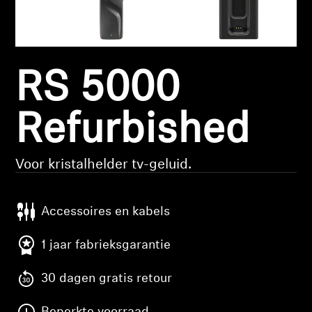
Koptelefoononderdelen en accessoires
RS 5000
Hearing
Gehoor per categorie
Refurbished
TV-koptelefoons voor gehoorondersteuning
Voor kristalhelder tv-geluid.
Gehoorbronnen
Accessoires en kabels
Originele gehooronderdelengehoor en accessoires
1 jaar fabrieksgarantie
30 dagen gratis retour
Soundbars