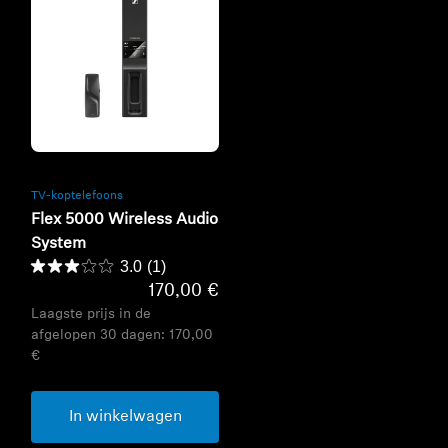
Refurbished
TV-koptelefoons
Flex 5000 Wireless Audio
System
3.0
(1)
170,00 €
Laagste prijs in de
afgelopen 30 dagen:
170,00
€
In winkelwagen