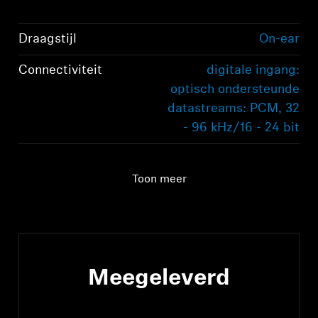
Draagstijl
On-ear
Connectiviteit
digitale ingang:
optisch ondersteunde
datastreams: PCM, 32
- 96 kHz/16 - 24 bit
Audioverbinding
digitale ingang:
optisch ondersteunde
Toon meer
datastreams: PCM, 32
- 96 kHz/16 - 24 bit
Bereik
70m
Meegeleverd