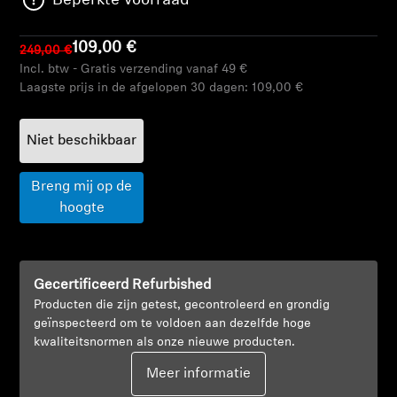
Beperkte voorraad
AMBEO soundbars en Subs
109,00 €
249,00 €
Ontdek AMBEO
Incl. btw - Gratis verzending vanaf 49 €
Laagste prijs in de afgelopen 30 dagen:
109,00 €
AMBEO-onderdelen en accessoires
Niet beschikbaar
Ontdekken
Breng mij op de
hoogte
Over ons
Innovaties
Gecertificeerd Refurbished
Producten die zijn getest, gecontroleerd en grondig
Sound Space
geïnspecteerd om te voldoen aan dezelfde hoge
kwaliteitsnormen als onze nieuwe producten.
Meer informatie
Support