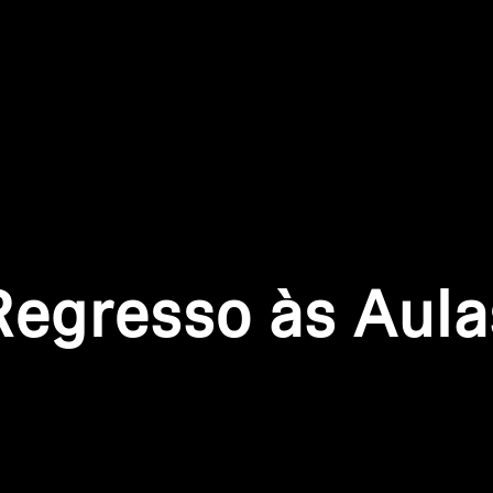
Login required
Log in to your account to add products to your wishlist and
view your previously saved items.
Login
Regresso às Aula