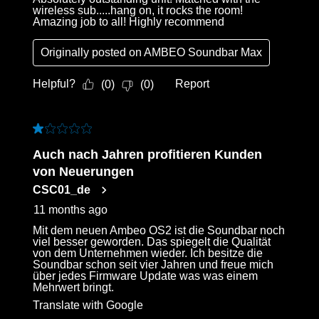
wireless sub.....hang on, it rocks the room!
Amazing job to all! Highly recommend
Originally posted on
AMBEO Soundbar Max
Helpful?
Report
(
0
)
(
0
)
1 out of 5 stars.
Auch nach Jahren profitieren Kunden
von Neuerungen
CSC01_de
11 months ago
Mit dem neuen Ambeo OS2 ist die Soundbar noch
viel besser geworden. Das spiegelt die Qualität
von dem Unternehmen wieder. Ich besitze die
Soundbar schon seit vier Jahren und freue mich
über jedes Firmware Update was was einem
Mehrwert bringt.
Translate with Google