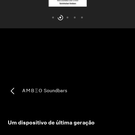
AMBEO Soundbars e Subs
Descobre a AMBEO
Peças e Acessórios AMBEO
Explorar
Sobre Nós
Inovações
-AMBEO- Soundbars
Sound Space
Um dispositivo de última geração
Apoio