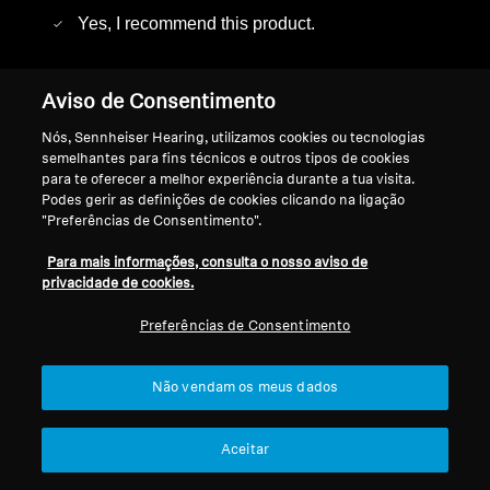
Yes, I recommend this product.
Quality of Product
Aviso de Consentimento
Quality of Product, 5.0 out of 5
5.0
Nós, Sennheiser Hearing, utilizamos cookies ou tecnologias
Value of Product
semelhantes para fins técnicos e outros tipos de cookies
Value of Product, 4.0 out of 5
4.0
para te oferecer a melhor experiência durante a tua visita.
Podes gerir as definições de cookies clicando na ligação
"Preferências de Consentimento".
Helpful?
Report
(
1
)
(
0
)
Para mais informações, consulta o nosso aviso de
privacidade de cookies.
5 out of 5 stars.
Preferências de Consentimento
Ambéo Max
Guil51
Não vendam os meus dados
a year ago
très bon produit, le son est parfait, pas utile
d'utiliser en complément une enceinte pour les
Aceitar
basses, connections suffisante
Translate with Google