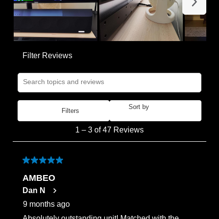
Next
Filter Reviews
Search topics and reviews search region
Sort by
Filters
Most Recent
1
1
–
3 of 47
Reviews
to
3
of
5 out of 5 stars.
47
AMBEO
Reviews
Dan N
.
9 months ago
Absolutely outstanding unit! Matched with the