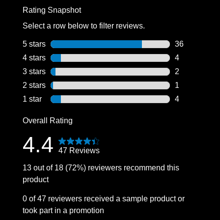
Rating Snapshot
Select a row below to filter reviews.
5 stars
stars
36
36 reviews wi
4 stars
stars
4
4 reviews wit
3 stars
stars
2
2 reviews wit
2 stars
stars
1
1 review with
1 star
stars
4
4 reviews wit
Overall Rating
4.4
47 Reviews
13 out of 18 (72%) reviewers recommend this
product
0 of 47 reviewers received a sample product or
took part in a promotion