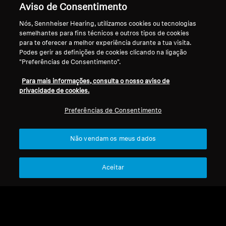
Aviso de Consentimento
Audição segura com som sensacional
Nós, Sennheiser Hearing, utilizamos cookies ou tecnologias
Obtém um som equilibrado de frequência
semelhantes para fins técnicos e outros tipos de cookies
completa com todos os detalhes sónicos que
para te oferecer a melhor experiência durante a tua visita.
Podes gerir as definições de cookies clicando na ligação
tornam a música brilhante, mas a um nível de
"Preferências de Consentimento".
som mais seguro. Os filtros SoundProtex e
SoundProtex Plus protegem os teus ouvidos,
Para mais informações, consulta o nosso aviso de
reduzindo o volume para que possas ouvir com
privacidade de cookies.
segurança durante mais tempo. Agora podes
Preferências de Consentimento
desfrutar de concertos e festivais — sem teres
de te preocupar com os teus ouvidos.
Não vendam os meus dados
Aceitar
Hearing Protection
Ordenar