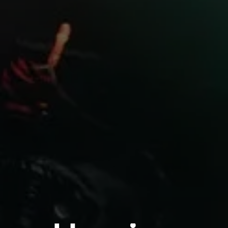
Profissional
Login required
Log in to your account to add products to your
wishlist and view your previously saved items.
Login