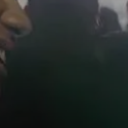
AMBEO Soundbars e Subs
Descobre a AMBEO
Peças e Acessórios AMBEO
Explorar
Sobre Nós
Inovações
Sound Space
Apoio