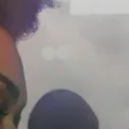
Peças e Acessórios para Auscultadores
Audição
Audição por Categoria
Auscultadores para Audição de TV
Recursos de Audição
Peças e Acessórios Originais para Audição
Barras de som