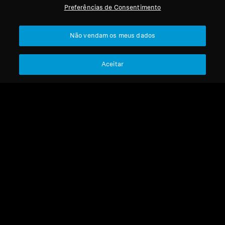
Preferências de Consentimento
Profissional
Voltar ao Topo
Não vendam os meus dados
Apoio
Aceitar
A Nossa Empresa
Aviso Legal
Resolver contrato
Sobre Nós
Política Global de Privacidade
Carreira na Sonova
Termos e Condições Gerais de
Contactos de Imprensa
Vendas Online a Consumidores
Sala de Imprensa
Política de Divulgação
Embaixadores da
Coordenada de Vulnerabilidades
Marca Sennheiser
Consumer