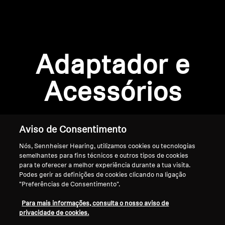
AMBEO Soundbars e Subs
Descobre a AMBEO
Login required
Peças e Acessórios AMBEO
Adaptador e
Log in to your account to add products to your
wishlist and view your previously saved items.
Acessórios
Login
Explorar
Sobre Nós
Aviso de Consentimento
Nós, Sennheiser Hearing, utilizamos cookies ou tecnologias
Inovações
semelhantes para fins técnicos e outros tipos de cookies
para te oferecer a melhor experiência durante a tua visita.
Sound Space
Podes gerir as definições de cookies clicando na ligação
"Preferências de Consentimento".
Início
Para mais informações, consulta o nosso aviso de
privacidade de cookies.
Apoio