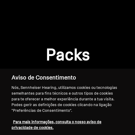
AMBEO Soundbars e Subs
Descobre a AMBEO
Login required
Peças e Acessórios AMBEO
Log in to your account to add products to your
wishlist and view your previously saved items.
Packs
Login
Explorar
Sobre Nós
Aviso de Consentimento
Nós, Sennheiser Hearing, utilizamos cookies ou tecnologias
Inovações
semelhantes para fins técnicos e outros tipos de cookies
para te oferecer a melhor experiência durante a tua visita.
Sound Space
Podes gerir as definições de cookies clicando na ligação
"Preferências de Consentimento".
Início
Para mais informações, consulta o nosso aviso de
privacidade de cookies.
Apoio