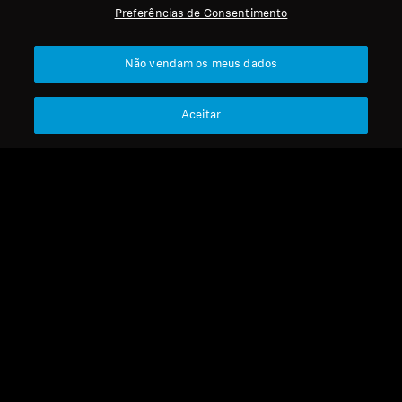
Preferências de Consentimento
Profissional
Voltar ao Topo
Não vendam os meus dados
Apoio
Aceitar
A Nossa Empresa
Aviso Legal
Resolver contrato
Sobre Nós
Política Global de Privacidade
Carreira na Sonova
Termos e Condições Gerais de
Contactos de Imprensa
Vendas Online a Consumidores
Sala de Imprensa
Política de Divulgação
Embaixadores da
Coordenada de Vulnerabilidades
Marca Sennheiser
Consumer