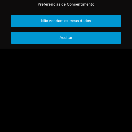
Preferências de Consentimento
Profissional
Voltar ao Topo
Não vendam os meus dados
Apoio
Aceitar
A Nossa Empresa
Aviso Legal
Resolver contrato
Sobre Nós
Política Global de Privacidade
Carreira na Sonova
Termos e Condições Gerais de
Contactos de Imprensa
Vendas Online a Consumidores
Sala de Imprensa
Política de Divulgação
Embaixadores da
Coordenada de Vulnerabilidades
Marca Sennheiser
Consumer