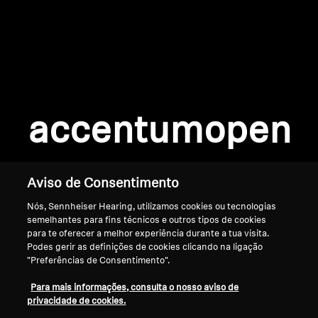
AMBEO Soundbars e Subs
Descobre a AMBEO
Login required
Peças e Acessórios AMBEO
Log in to your account to add products to your
wishlist and view your previously saved items.
accentumopen
Login
Explorar
Sobre Nós
Aviso de Consentimento
Nós, Sennheiser Hearing, utilizamos cookies ou tecnologias
Inovações
semelhantes para fins técnicos e outros tipos de cookies
para te oferecer a melhor experiência durante a tua visita.
Sound Space
Podes gerir as definições de cookies clicando na ligação
"Preferências de Consentimento".
Início
Para mais informações, consulta o nosso aviso de
privacidade de cookies.
Apoio