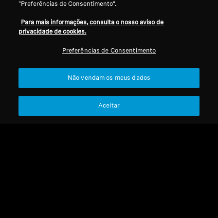
"Preferências de Consentimento".
Para mais informações, consulta o nosso aviso de
privacidade de cookies.
Preferências de Consentimento
Não vendam os meus dados
Refurbished
Refurbished
Aceitar
Peças sobressalentes e
acessórios
Peças sobresselentes e
Suporte de Parede para
acessórios
AMBEO Soundbar Plus ou
AMBEO Soundbars - Cabo
AMBEO Soundbar Mini
HDMI®
49,90 €
19,90 €
Preço mais baixo nos últimos
30 dias:
49,90 €
Preço mais baixo nos últimos
30 dias:
19,90 €