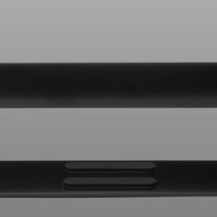
AMBEO Soundbars e Subs
Descobre a AMBEO
Peças e Acessórios AMBEO
Explorar
Sobre Nós
Inovações
Sound Space
Apoio