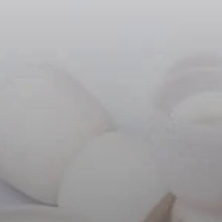
Peças e Acessórios para Auscultadores
Audição
Audição por Categoria
Auscultadores para Audição de TV
Recursos de Audição
Peças e Acessórios Originais para Audição
Barras de som