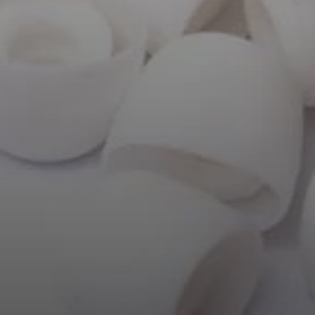
AMBEO Soundbars e Subs
Descobre a AMBEO
Peças e Acessórios AMBEO
Explorar
Sobre Nós
Inovações
Sound Space
Apoio