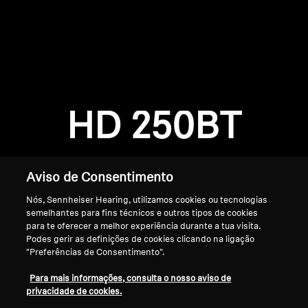
AMBEO Soundbars e Subs
Descobre a AMBEO
Login required
Peças e Acessórios AMBEO
Log in to your account to add products to your
wishlist and view your previously saved items.
HD 250BT
Login
Explorar
Sobre Nós
Aviso de Consentimento
Nós, Sennheiser Hearing, utilizamos cookies ou tecnologias
Inovações
semelhantes para fins técnicos e outros tipos de cookies
para te oferecer a melhor experiência durante a tua visita.
Sound Space
Podes gerir as definições de cookies clicando na ligação
"Preferências de Consentimento".
Início
Para mais informações, consulta o nosso aviso de
privacidade de cookies.
Apoio