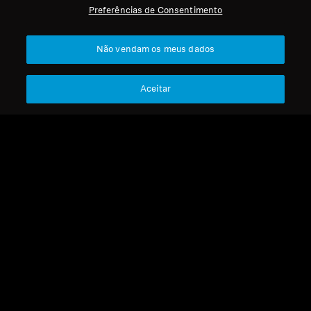
Preferências de Consentimento
Profissional
Voltar ao Topo
Não vendam os meus dados
Apoio
Aceitar
A Nossa Empresa
Aviso Legal
Resolver contrato
Sobre Nós
Política Global de Privacidade
Carreira na Sonova
Termos e Condições Gerais de
Contactos de Imprensa
Vendas Online a Consumidores
Sala de Imprensa
Política de Divulgação
Embaixadores da
Coordenada de Vulnerabilidades
Marca Sennheiser
Consumer