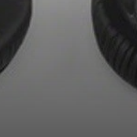
AMBEO Soundbars e Subs
Descobre a AMBEO
Peças e Acessórios AMBEO
Explorar
Sobre Nós
Inovações
Sound Space
Apoio