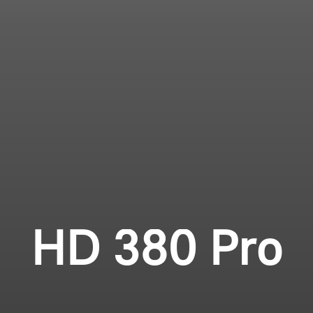
Login required
Profissional
Log in to your account to add products to your
wishlist and view your previously saved items.
Login
HD 380 Pro