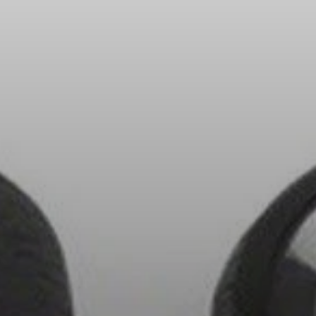
Peças e Acessórios para Auscultadores
Audição
Audição por Categoria
Auscultadores para Audição de TV
Recursos de Audição
Peças e Acessórios Originais para Audição
Barras de som