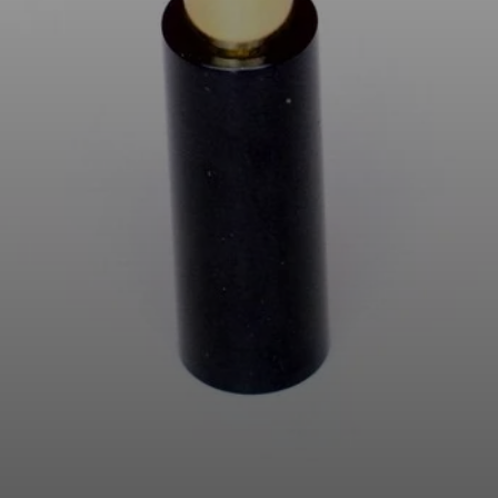
AMBEO Soundbars e Subs
Descobre a AMBEO
Peças e Acessórios AMBEO
Explorar
Sobre Nós
Inovações
Sound Space
Apoio