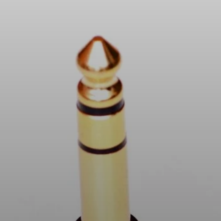
Peças e Acessórios para Auscultadores
Audição
Audição por Categoria
Auscultadores para Audição de TV
Recursos de Audição
Peças e Acessórios Originais para Audição
Barras de som