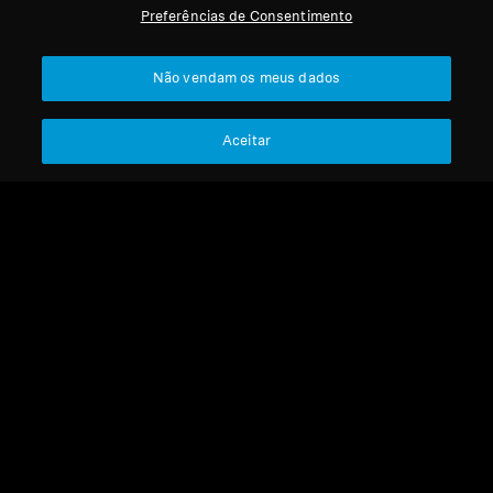
Preferências de Consentimento
Profissional
Voltar ao Topo
Não vendam os meus dados
Apoio
Aceitar
A Nossa Empresa
Aviso Legal
Resolver contrato
Sobre Nós
Política Global de Privacidade
Carreira na Sonova
Termos e Condições Gerais de
Contactos de Imprensa
Vendas Online a Consumidores
Sala de Imprensa
Política de Divulgação
Embaixadores da
Coordenada de Vulnerabilidades
Marca Sennheiser
Consumer