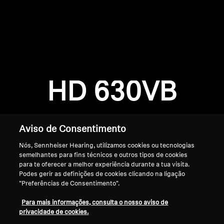
AMBEO Soundbars e Subs
Descobre a AMBEO
Login required
Peças e Acessórios AMBEO
Log in to your account to add products to your
wishlist and view your previously saved items.
HD 630VB
Login
Explorar
Sobre Nós
Aviso de Consentimento
Nós, Sennheiser Hearing, utilizamos cookies ou tecnologias
Inovações
semelhantes para fins técnicos e outros tipos de cookies
para te oferecer a melhor experiência durante a tua visita.
Sound Space
Podes gerir as definições de cookies clicando na ligação
"Preferências de Consentimento".
Início
Para mais informações, consulta o nosso aviso de
privacidade de cookies.
Apoio