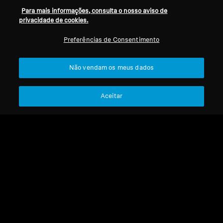
Para mais informações, consulta o nosso aviso de
privacidade de cookies.
Preferências de Consentimento
Não vendam os meus dados
Refurbished
Refurbished
Aceitar
Adaptador para voo
Peças sobressalentes e
acessórios
Almofadas para os
4,99 €
auscultadores
Preço mais baixo nos últimos
MOMENTUM Wireless
30 dias:
4,99 €
29,90 €
Preço mais baixo nos últimos
30 dias:
29,90 €
Não disponível
Benachrichtige