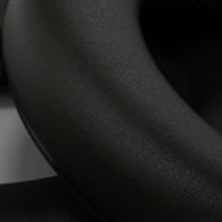
AMBEO Soundbars e Subs
Descobre a AMBEO
Peças e Acessórios AMBEO
Explorar
Sobre Nós
Inovações
Sound Space
Apoio