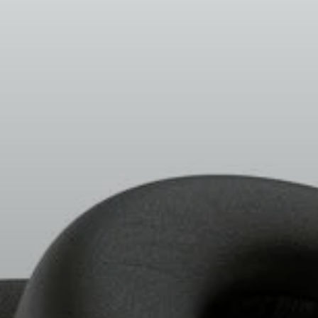
Peças e Acessórios para Auscultadores
Audição
Audição por Categoria
Auscultadores para Audição de TV
Recursos de Audição
Peças e Acessórios Originais para Audição
Barras de som