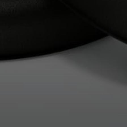
Profissional
Login required
Log in to your account to add products to your
wishlist and view your previously saved items.
Login