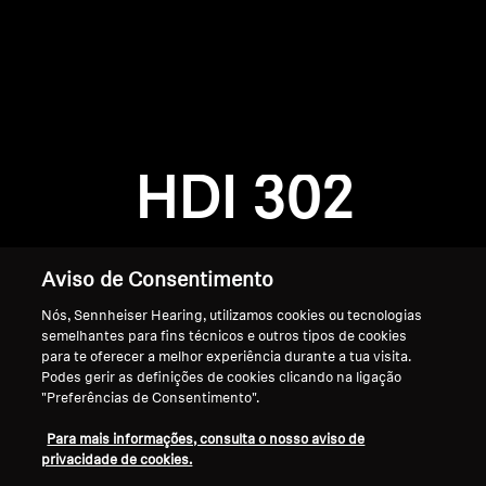
AMBEO Soundbars e Subs
Descobre a AMBEO
Login required
Peças e Acessórios AMBEO
Log in to your account to add products to your
wishlist and view your previously saved items.
HDI 302
Login
Explorar
Sobre Nós
Aviso de Consentimento
Nós, Sennheiser Hearing, utilizamos cookies ou tecnologias
Inovações
semelhantes para fins técnicos e outros tipos de cookies
para te oferecer a melhor experiência durante a tua visita.
Sound Space
Podes gerir as definições de cookies clicando na ligação
"Preferências de Consentimento".
Início
Para mais informações, consulta o nosso aviso de
privacidade de cookies.
Apoio