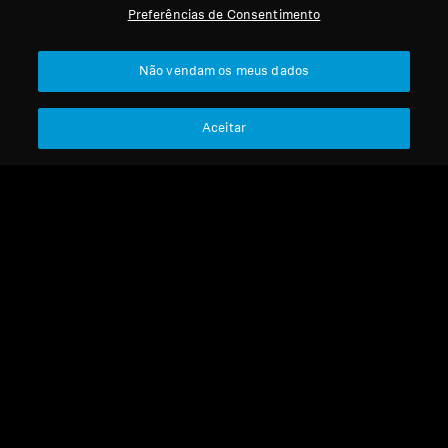
Preferências de Consentimento
Profissional
Voltar ao Topo
Não vendam os meus dados
Apoio
Aceitar
A Nossa Empresa
Aviso Legal
Resolver contrato
Sobre Nós
Política Global de Privacidade
Carreira na Sonova
Termos e Condições Gerais de
Contactos de Imprensa
Vendas Online a Consumidores
Sala de Imprensa
Política de Divulgação
Embaixadores da
Coordenada de Vulnerabilidades
Marca Sennheiser
Consumer