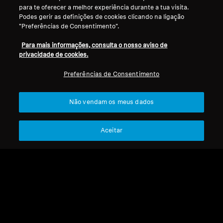
para te oferecer a melhor experiência durante a tua visita.
Podes gerir as definições de cookies clicando na ligação
"Preferências de Consentimento".
Para mais informações, consulta o nosso aviso de
privacidade de cookies.
Preferências de Consentimento
Não vendam os meus dados
Refurbished
Refurbished
Aceitar
Peças sobressalentes e
Peças de reposição e acessórios
Conjunto de earbuds
acessórios
Pontas auriculares de
MOMENTUM True
silicone, preto, 5 pares
Wireless 4
199,90 €
9,90 €
Preço mais baixo nos últimos