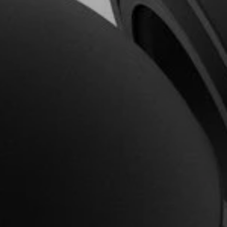
AMBEO Soundbars e Subs
Descobre a AMBEO
Peças e Acessórios AMBEO
Explorar
Sobre Nós
Inovações
Sound Space
Apoio