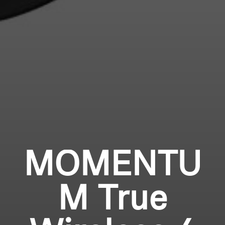
Login
MOMENTU
M True