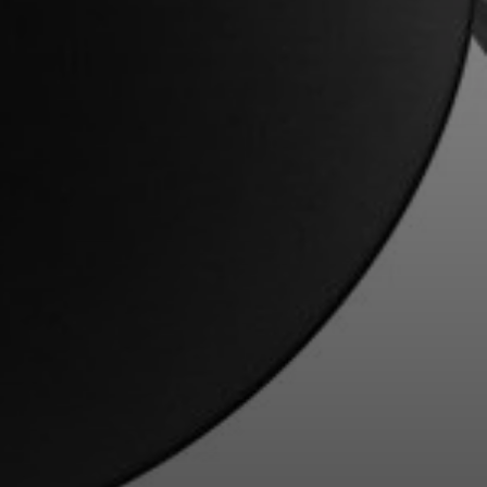
Profissional
Login required
Log in to your account to add products to your
wishlist and view your previously saved items.