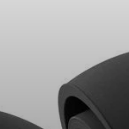
Peças e Acessórios para Auscultadores
Audição
Audição por Categoria
Auscultadores para Audição de TV
Recursos de Audição
Peças e Acessórios Originais para Audição
Barras de som