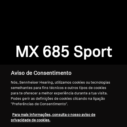
AMBEO Soundbars e Subs
Descobre a AMBEO
Login required
Peças e Acessórios AMBEO
Log in to your account to add products to your
wishlist and view your previously saved items.
MX 685 Sport
Login
Explorar
Sobre Nós
Aviso de Consentimento
Nós, Sennheiser Hearing, utilizamos cookies ou tecnologias
Inovações
semelhantes para fins técnicos e outros tipos de cookies
para te oferecer a melhor experiência durante a tua visita.
Sound Space
Podes gerir as definições de cookies clicando na ligação
"Preferências de Consentimento".
Início
Para mais informações, consulta o nosso aviso de
privacidade de cookies.
Apoio