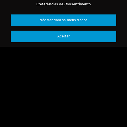
Preferências de Consentimento
Profissional
Voltar ao Topo
Não vendam os meus dados
Apoio
Aceitar
A Nossa Empresa
Aviso Legal
Resolver contrato
Sobre Nós
Política Global de Privacidade
Carreira na Sonova
Termos e Condições Gerais de
Contactos de Imprensa
Vendas Online a Consumidores
Sala de Imprensa
Política de Divulgação
Embaixadores da
Coordenada de Vulnerabilidades
Marca Sennheiser
Consumer