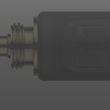
Login required
Log in to your account to add products to your wishlist and
view your previously saved items.
Login