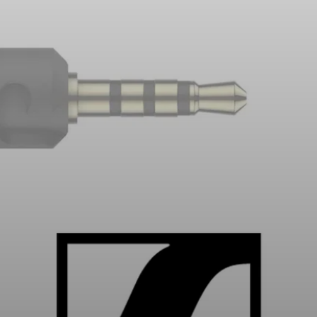
Peças e Acessórios para Auscultadores
Audição
Audição por Categoria
Auscultadores para Audição de TV
Recursos de Audição
Peças e Acessórios Originais para Audição
Barras de som