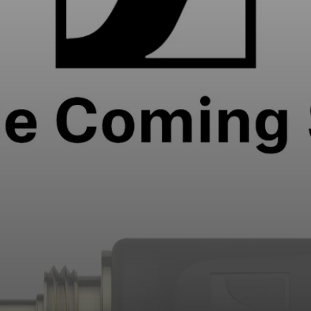
AMBEO Soundbars e Subs
Descobre a AMBEO
Peças e Acessórios AMBEO
Explorar
Sobre Nós
Inovações
Sound Space
Apoio