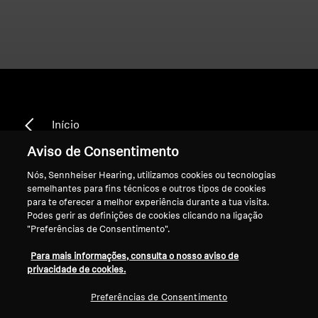
Início
Aviso de Consentimento
Nós, Sennheiser Hearing, utilizamos cookies ou tecnologias
semelhantes para fins técnicos e outros tipos de cookies
RS 130
para te oferecer a melhor experiência durante a tua visita.
Podes gerir as definições de cookies clicando na ligação
"Preferências de Consentimento".
Ordenar
Para mais informações, consulta o nosso aviso de
privacidade de cookies.
Preferências de Consentimento