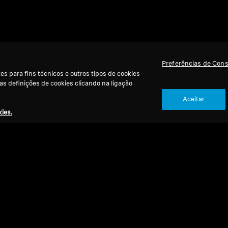
Preferências de Con
s para fins técnicos e outros tipos de cookies
 as definições de cookies clicando na ligação
Aceitar
ies.
Refurbished
Ref