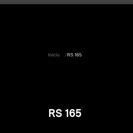
Início
RS 165
RS 165