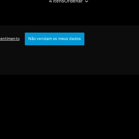
4 itens
Ordenar
sentimento
Não vendam os meus dados
urbished