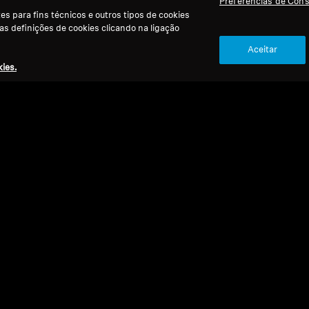
Preferências de Con
s para fins técnicos e outros tipos de cookies
 as definições de cookies clicando na ligação
Aceitar
ies.
Ref
Peças
Pont
séri
Refurbished
Peças de substituição e acessórios
Preç
Almofadas com Filtros de Cerúmen para
série RS / RR, (S, 1 par)