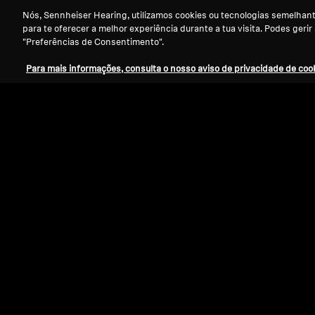
Nós, Sennheiser Hearing, utilizamos cookies ou tecnologias semelhante
para te oferecer a melhor experiência durante a tua visita. Podes gerir
"Preferências de Consentimento".
Para mais informações, consulta o nosso aviso de privacidade de cook
Refurbished
Peças sobressalentes e acessórios
Almofadas auriculares com filtros de
cerúmen para séries RS / RR (L, 1 par)