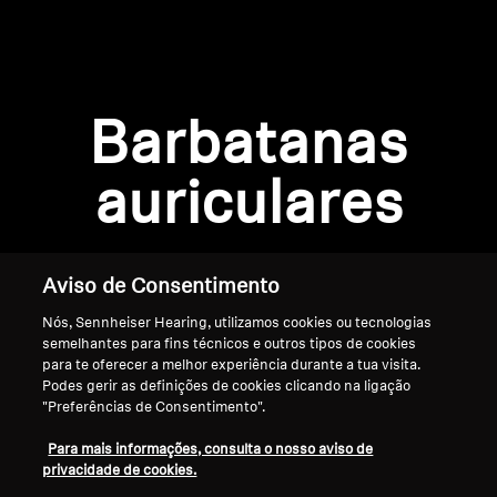
AMBEO Soundbars e Subs
Descobre a AMBEO
Login required
Peças e Acessórios AMBEO
Barbatanas
Log in to your account to add products to your
wishlist and view your previously saved items.
auriculares
Login
Explorar
Sobre Nós
Aviso de Consentimento
Nós, Sennheiser Hearing, utilizamos cookies ou tecnologias
Inovações
semelhantes para fins técnicos e outros tipos de cookies
para te oferecer a melhor experiência durante a tua visita.
Sound Space
Podes gerir as definições de cookies clicando na ligação
"Preferências de Consentimento".
Início
Para mais informações, consulta o nosso aviso de
privacidade de cookies.
Apoio