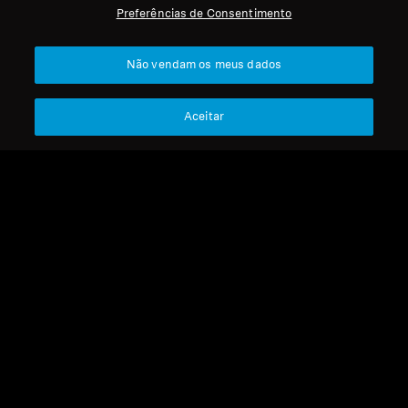
Preferências de Consentimento
Profissional
Voltar ao Topo
Não vendam os meus dados
Apoio
Aceitar
A Nossa Empresa
Aviso Legal
Resolver contrato
Sobre Nós
Política Global de Privacidade
Carreira na Sonova
Termos e Condições Gerais de
Contactos de Imprensa
Vendas Online a Consumidores
Sala de Imprensa
Política de Divulgação
Embaixadores da
Coordenada de Vulnerabilidades
Marca Sennheiser
Consumer