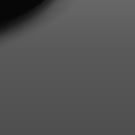
Login required
Log in to your account to add products to your wishlist and
view your previously saved items.
Login