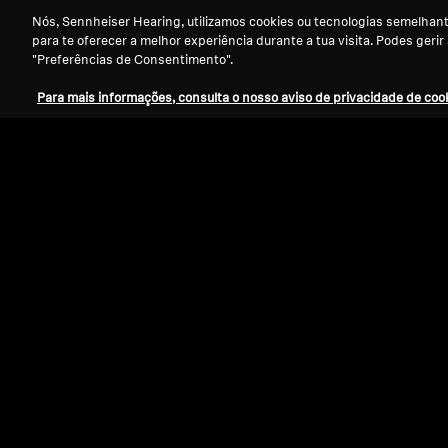
Nós, Sennheiser Hearing, utilizamos cookies ou tecnologias semelhante
para te oferecer a melhor experiência durante a tua visita. Podes gerir
"Preferências de Consentimento".
Para mais informações, consulta o nosso aviso de privacidade de cook
Refurbished
Peças sobresselentes e acessórios
Almofadas em veludo para série HD 50
afinação analítica