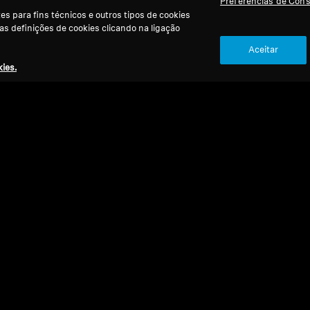
Preferências de Con
s para fins técnicos e outros tipos de cookies
 as definições de cookies clicando na ligação
Aceitar
ies.
Refurbished
Ref
Peças sobresselentes e acessórios
Peças
0,
Cabo para série HD 500, 1,80 m, ficha de
Alm
3,5 mm
afin