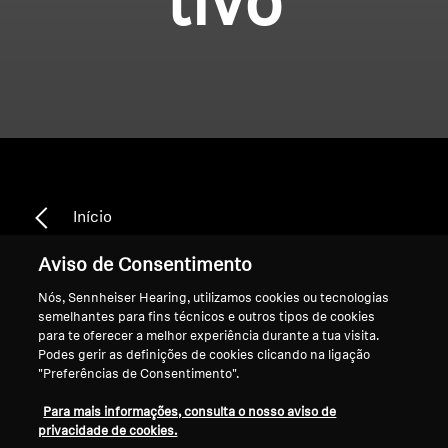
tivo
Início
Aviso de Consentimento
Nós, Sennheiser Hearing, utilizamos cookies ou tecnologias
Conectividade
semelhantes para fins técnicos e outros tipos de cookies
para te oferecer a melhor experiência durante a tua visita.
Podes gerir as definições de cookies clicando na ligação
Multidispositivo
"Preferências de Consentimento".
Para mais informações, consulta o nosso aviso de
Ordenar
privacidade de cookies.