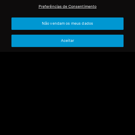
Preferências de Consentimento
Não vendam os meus dados
Aceitar
Refurbished
wireless Auscultadores
MOMENTUM 4 Wireless -
PRIDE EDITION
Refurbished
250,00 €
369,90 €
Preço mais baixo nos últimos
30 dias:
250,00 €