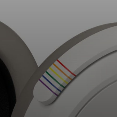
AMBEO Soundbars e Subs
Descobre a AMBEO
Peças e Acessórios AMBEO
Explorar
Sobre Nós
Inovações
Sound Space
Apoio