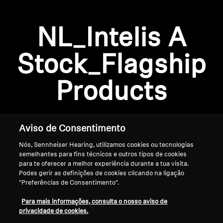
AMBEO Soundbars e Subs
Descobre a AMBEO
NL_Intelis A
Login required
Peças e Acessórios AMBEO
Stock_Flagship
Log in to your account to add products to your
wishlist and view your previously saved items.
Products
Login
Explorar
Sobre Nós
Aviso de Consentimento
Nós, Sennheiser Hearing, utilizamos cookies ou tecnologias
Inovações
semelhantes para fins técnicos e outros tipos de cookies
para te oferecer a melhor experiência durante a tua visita.
Sound Space
Podes gerir as definições de cookies clicando na ligação
"Preferências de Consentimento".
Início
Para mais informações, consulta o nosso aviso de
privacidade de cookies.
Apoio