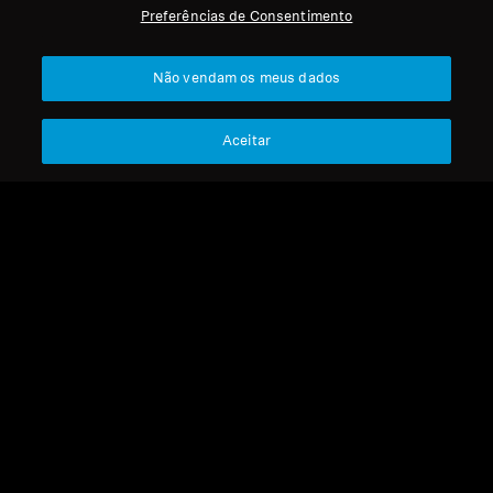
Preferências de Consentimento
Profissional
Voltar ao Topo
Não vendam os meus dados
Apoio
Aceitar
A Nossa Empresa
Aviso Legal
Resolver contrato
Sobre Nós
Política Global de Privacidade
Carreira na Sonova
Termos e Condições Gerais de
Contactos de Imprensa
Vendas Online a Consumidores
Sala de Imprensa
Política de Divulgação
Embaixadores da
Coordenada de Vulnerabilidades
Marca Sennheiser
Consumer