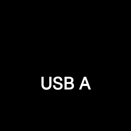
Login required
Log in to your account to add products to your wishlist and
view your previously saved items.
Login
USB A