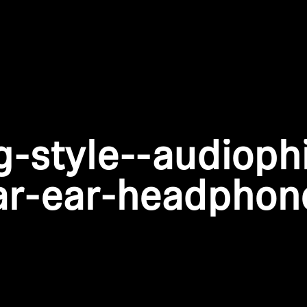
Login required
Log in to your account to add products to your wishlist and
view your previously saved items.
g-style--audiophi
Login
ar-ear-headphon