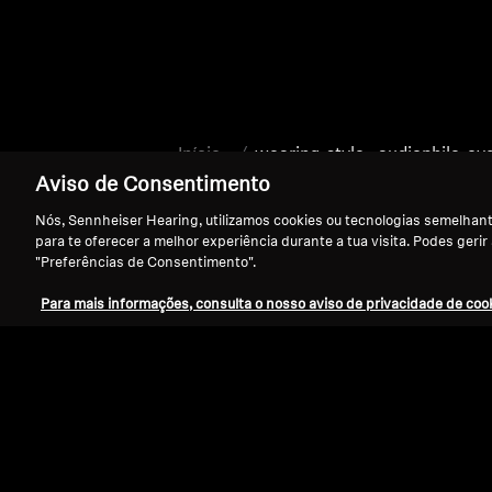
Início
-wearing-style--audiophile-o
Aviso de Consentimento
Nós, Sennheiser Hearing, utilizamos cookies ou tecnologias semelhante
para te oferecer a melhor experiência durante a tua visita. Podes gerir
"Preferências de Consentimento".
Para mais informações, consulta o nosso aviso de privacidade de cook
Apoio
Aviso Legal
Resolver contrato