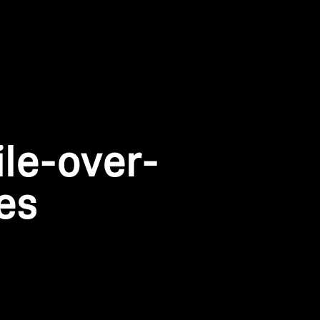
le-over-
es