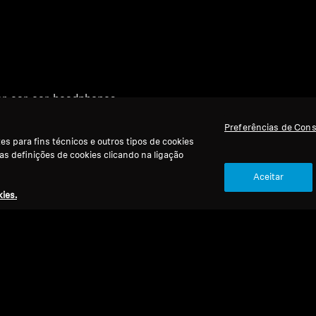
ver-ear-ear-headphones
Preferências de Con
s para fins técnicos e outros tipos de cookies
 as definições de cookies clicando na ligação
Aceitar
ies.
Voltar ao Topo