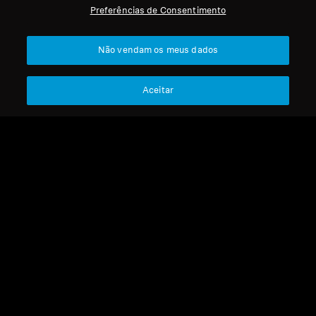
Preferências de Consentimento
Profissional
Voltar ao Topo
Não vendam os meus dados
Apoio
Aceitar
A Nossa Empresa
Aviso Legal
Resolver contrato
Sobre Nós
Política Global de Privacidade
Carreira na Sonova
Termos e Condições Gerais de
Contactos de Imprensa
Vendas Online a Consumidores
Sala de Imprensa
Política de Divulgação
Embaixadores da
Coordenada de Vulnerabilidades
Marca Sennheiser
Consumer