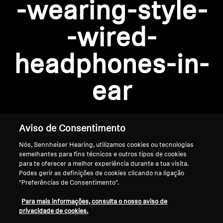
-wearing-style-
AMBEO Soundbars e Subs
Descobre a AMBEO
-wired-
Login required
Peças e Acessórios AMBEO
headphones-in-
Log in to your account to add products to your
wishlist and view your previously saved items.
ear
Login
Explorar
Sobre Nós
Aviso de Consentimento
Nós, Sennheiser Hearing, utilizamos cookies ou tecnologias
Inovações
semelhantes para fins técnicos e outros tipos de cookies
para te oferecer a melhor experiência durante a tua visita.
Sound Space
Podes gerir as definições de cookies clicando na ligação
"Preferências de Consentimento".
Início
Para mais informações, consulta o nosso aviso de
privacidade de cookies.
Apoio