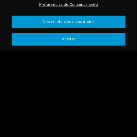
Preferências de Consentimento
Profissional
Voltar ao Topo
Não vendam os meus dados
Apoio
Aceitar
A Nossa Empresa
Aviso Legal
Resolver contrato
Sobre Nós
Política Global de Privacidade
Carreira na Sonova
Termos e Condições Gerais de
Contactos de Imprensa
Vendas Online a Consumidores
Sala de Imprensa
Política de Divulgação
Embaixadores da
Coordenada de Vulnerabilidades
Marca Sennheiser
Consumer