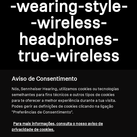
-wearing-style-
AMBEO Soundbars e Subs
Descobre a AMBEO
-wireless-
Login required
Peças e Acessórios AMBEO
headphones-
Log in to your account to add products to your
wishlist and view your previously saved items.
true-wireless
Login
Explorar
Sobre Nós
Aviso de Consentimento
Nós, Sennheiser Hearing, utilizamos cookies ou tecnologias
Inovações
semelhantes para fins técnicos e outros tipos de cookies
para te oferecer a melhor experiência durante a tua visita.
Sound Space
Podes gerir as definições de cookies clicando na ligação
"Preferências de Consentimento".
Início
Para mais informações, consulta o nosso aviso de
privacidade de cookies.
Apoio