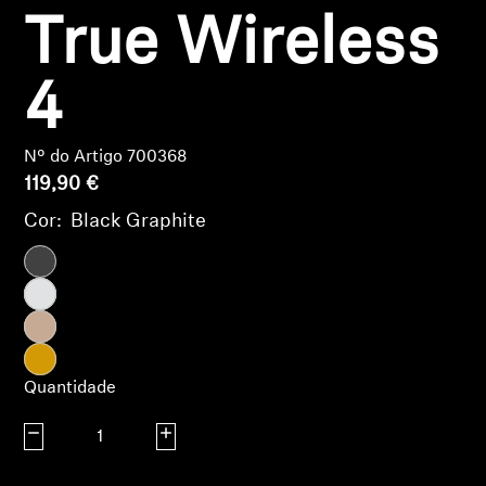
AMBEO Soundbars e Subs
True Wireless
Descobre a AMBEO
4
Peças e Acessórios AMBEO
Nº do Artigo 700368
119,90 €
Explorar
Cor:
Black Graphite
Sobre Nós
Inovações
Sound Space
Quantidade
Diminuir quantidade
Aumentar quantidade
Apoio