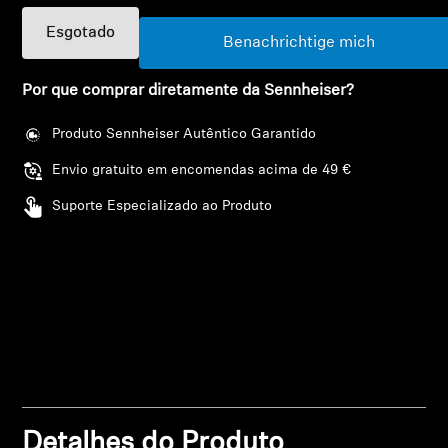
Esgotado
Profissional
Benachrichtige mich
Login required
Por que comprar diretamente da Sennheiser?
Log in to your account to add products to your
wishlist and view your previously saved items.
Produto Sennheiser Autêntico Garantido
Login
Envio gratuito em encomendas acima de 49 €
Suporte Especializado ao Produto
Detalhes do Produto