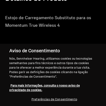
Estojo de Carregamento Substituto para os
Momentum True Wireless 4
Aviso de Consentimento
Voltar ao Topo
Nós, Sennheiser Hearing, utilizamos cookies ou tecnologias
Apoio
semelhantes para fins técnicos e outros tipos de cookies
para te oferecer a melhor experiência durante a tua visita.
Podes gerir as definições de cookies clicando na ligação
"Preferências de Consentimento".
A Nossa Empresa
Aviso Legal
Resolver contrato
Para mais informações, consulta o nosso aviso de
Sobre Nós
privacidade de cookies.
Política Global de Privacidade
Carreira na Sonova
Termos e Condições Gerais de
Contactos de Imprensa
Preferências de Consentimento
Vendas Online a Consumidores
Sala de Imprensa