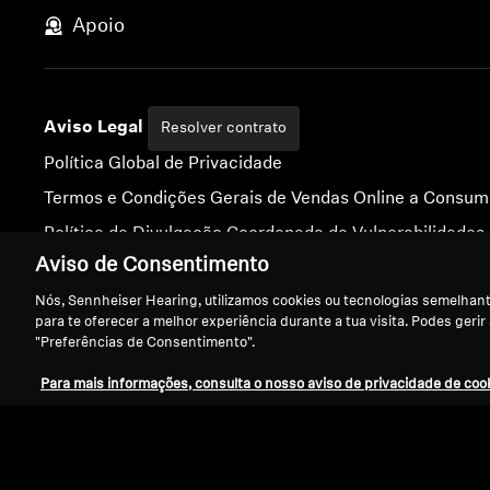
Apoio
Aviso Legal
Resolver contrato
Política Global de Privacidade
Termos e Condições Gerais de Vendas Online a Consum
Política de Divulgação Coordenada de Vulnerabilidades
Aviso de Consentimento
Nós, Sennheiser Hearing, utilizamos cookies ou tecnologias semelhante
para te oferecer a melhor experiência durante a tua visita. Podes gerir
Ficha Técnica
"Preferências de Consentimento".
Definições de Cookies
Declaração de acessibilidade digital
Para mais informações, consulta o nosso aviso de privacidade de cook
Ace