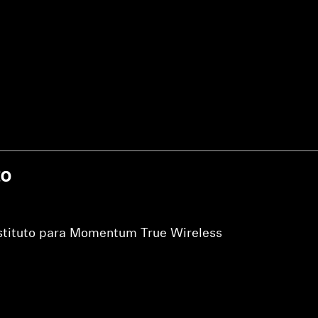
Login required
Log in to your account to add products to your wishlist and
view your previously saved items.
to
Login
stituto para Momentum True Wireless