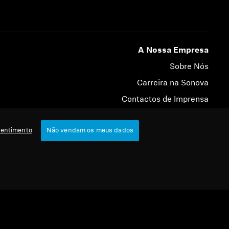
A Nossa Empresa
Sobre Nós
Carreira na Sonova
Contactos de Imprensa
Sala de Imprensa
sentimento
Não vendam os meus dados
Embaixadores da Marca Sennheiser Consumer
© 2026 Sonova Consumer Hearing GmbH