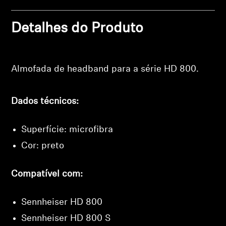
Profissional
Detalhes do Produto
Login required
Log in to your account to add products to your
wishlist and view your previously saved items.
Almofada de headband para a série HD 800.
Login
Dados técnicos:
Superfície: microfibra
Cor: preto
Compatível com:
Sennheiser HD 800
Sennheiser HD 800 S