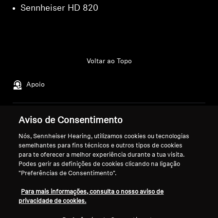
Sennheiser HD 820
Voltar ao Topo
Apoio
Aviso de Consentimento
A Nossa Empresa
Aviso Legal
Resolver contrato
Sobre Nós
Nós, Sennheiser Hearing, utilizamos cookies ou tecnologias
Política Global de Privacidade
Carreira na Sonova
semelhantes para fins técnicos e outros tipos de cookies
para te oferecer a melhor experiência durante a tua visita.
Termos e Condições Gerais de
Contactos de Imprensa
Podes gerir as definições de cookies clicando na ligação
Vendas Online a Consumidores
Sala de Imprensa
"Preferências de Consentimento".
Política de Divulgação
Embaixadores da
Coordenada de Vulnerabilidades
Para mais informações, consulta o nosso aviso de
Marca Sennheiser
privacidade de cookies.
Consumer