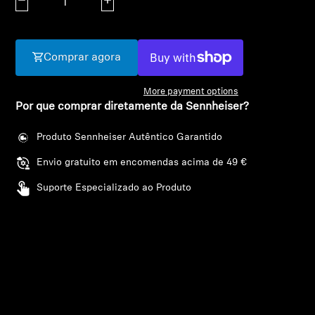
Diminuir quantidade
Aumentar quantidade
AMBEO Soundbars e Subs
Descobre a AMBEO
Comprar agora
Peças e Acessórios AMBEO
More payment options
Por que comprar diretamente da Sennheiser?
Explorar
Produto Sennheiser Autêntico Garantido
Envio gratuito em encomendas acima de 49 €
Sobre Nós
Suporte Especializado ao Produto
Inovações
Sound Space
Apoio