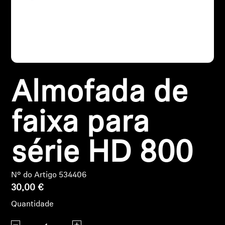
Peças e Acessórios para Auscultadores
Audição
Almofada de
Audição por Categoria
Auscultadores para Audição de TV
faixa para
Recursos de Audição
série HD 800
Peças e Acessórios Originais para Audição
Nº do Artigo 534406
30,00 €
Barras de som
Quantidade