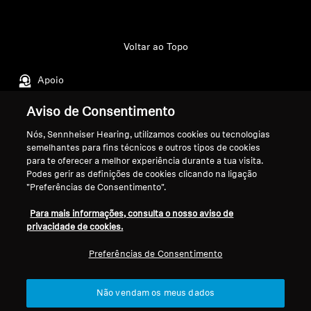
Profissional
Voltar ao Topo
Apoio
Aviso de Consentimento
A Nossa Empresa
Nós, Sennheiser Hearing, utilizamos cookies ou tecnologias
Aviso Legal
Resolver contrato
semelhantes para fins técnicos e outros tipos de cookies
Sobre Nós
para te oferecer a melhor experiência durante a tua visita.
Política Global de Privacidade
Carreira na Sonova
Podes gerir as definições de cookies clicando na ligação
Termos e Condições Gerais de
Contactos de Imprensa
"Preferências de Consentimento".
Vendas Online a Consumidores
Sala de Imprensa
Para mais informações, consulta o nosso aviso de
Política de Divulgação
Embaixadores da
privacidade de cookies.
Coordenada de Vulnerabilidades
Marca Sennheiser
Consumer
Preferências de Consentimento
Não vendam os meus dados