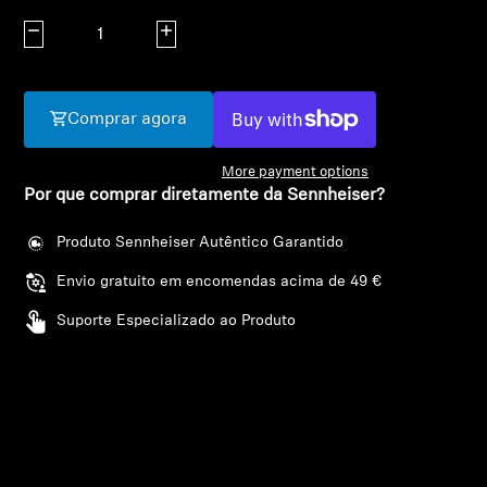
AMBEO Soundbars e Subs
Diminuir quantidade
Aumentar quantidade
Descobre a AMBEO
Comprar agora
Peças e Acessórios AMBEO
More payment options
Por que comprar diretamente da Sennheiser?
Explorar
Produto Sennheiser Autêntico Garantido
Sobre Nós
Login required
Envio gratuito em encomendas acima de 49 €
Log in to your account to add products to your
Suporte Especializado ao Produto
Inovações
wishlist and view your previously saved items.
Sound Space
Login
Apoio