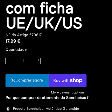
AMBEO Soundbars e Subs
com ficha
Descobre a AMBEO
UE/UK/US
Peças e Acessórios AMBEO
Nº do Artigo 570617
17,99 €
Explorar
Quantidade
Diminuir quantidade
Aumentar quantidade
Sobre Nós
Inovações
Comprar agora
Sound Space
More payment options
Por que comprar diretamente da Sennheiser?
Login required
Apoio
Produto Sennheiser Autêntico Garantido
Log in to your account to add products to your