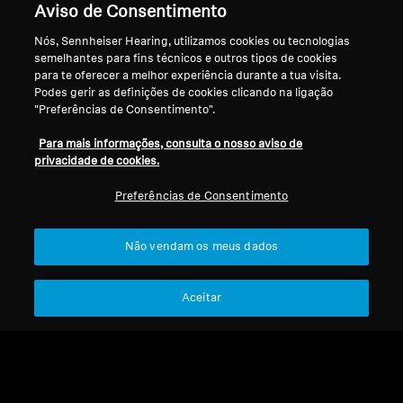
Aviso de Consentimento
Nós, Sennheiser Hearing, utilizamos cookies ou tecnologias
semelhantes para fins técnicos e outros tipos de cookies
para te oferecer a melhor experiência durante a tua visita.
Voltar ao Topo
Podes gerir as definições de cookies clicando na ligação
"Preferências de Consentimento".
Apoio
Para mais informações, consulta o nosso aviso de
privacidade de cookies.
Preferências de Consentimento
A Nossa Empresa
Aviso Legal
Resolver contrato
Sobre Nós
Política Global de Privacidade
Não vendam os meus dados
Carreira na Sonova
Termos e Condições Gerais de
Contactos de Imprensa
Vendas Online a Consumidores
Sala de Imprensa
Aceitar
Política de Divulgação
Embaixadores da
Coordenada de Vulnerabilidades
Marca Sennheiser
Consumer