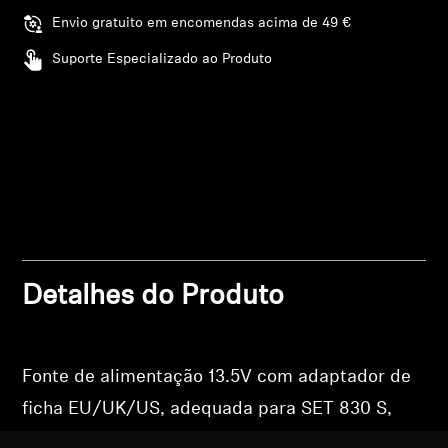
wishlist and view your previously saved items.
Envio gratuito em encomendas acima de 49 €
Profissional
Login
Suporte Especializado ao Produto
Detalhes do Produto
Fonte de alimentação 13.5V com adaptador de
ficha EU/UK/US, adequada para SET 830 S,
SET 830-TV, SET 900, SET 830 S-MKE.