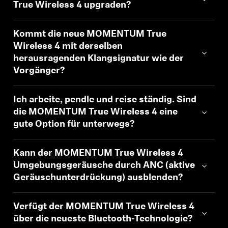
AMBEO Soundbars und Subs
True Wireless 4 upgraden?
AMBEO entdecken
Kommt die neue MOMENTUM True
Wireless 4 mit derselben
AMBEO Ersatzteile & Zubehör
herausragenden Klangsignatur wie der
Vorgänger?
Ich arbeite, pendle und reise ständig. Sind
Entdecken
die MOMENTUM True Wireless 4 eine
gute Option für unterwegs?
Über uns
Innovationen
Kann der MOMENTUM True Wireless 4
Umgebungsgeräusche durch ANC (aktive
Geräuschunterdrückung) ausblenden?
Soundspace
Verfügt der MOMENTUM True Wireless 4
über die neueste Bluetooth-Technologie?
Support