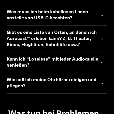
Was muss ich beim kabellosen Laden
anstelle von USB-C beachten?
Gibt es eine Liste von Orten, an denen ich
Auracast™ erleben kann? Z. B. Theater,
Kinos, Flughäfen, Bahnhöfe usw.?
Anmeldung erforderlich
Kann ich “Lossless” mit jeder Audioquelle
Melden Sie sich bei Ihrem Konto an, um
genießen?
Produkte zu Ihrer Wunschliste hinzuzufügen und
Ihre zuvor gespeicherten Artikel anzuzeigen.
Wie soll ich meine Ohrhörer reinigen und
pflegen?
Login