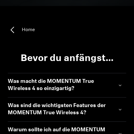
Kopfhörer-Ersatzteile & Zubehör
Home
Hearing
Hearing
Bevor du anfängst…
TV-Kopfhörer
Was macht die MOMENTUM True
Ressourcen zum Thema Hören
Wireless 4 so einzigartig?
Original-Hörteile & Zubehör
Was sind die wichtigsten Features der
MOMENTUM True Wireless 4?
Soundbars
Warum sollte ich auf die MOMENTUM