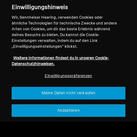
Support
Einwilligungshinweis
Wir, Sennheiser Hearing, verwenden Cookies oder
Impressum
Unser Unternehmen
ähnliche Technologien für technische Zwecke und andere
Arten von Cookies, um dir das beste Erlebnis während
Über uns
deines Besuchs zu bieten. Du kannst die Cookie-
Vertrag widerrufen
Karriere bei Sonova
Einstellungen verwalten, indem du auf den Link
Pressekontakte
„Einwilligungseinstellungen" klickst.
Globale Datenschutzrichtlinie
Newsroom
Allgemeine
Weitere Informationen findest du in unseren Cookie-
Sennheiser Consumer
Geschäftsbedingungen für
Datenschutzhinweisen.
Markenbotschafter
Online-Verkäufe an Verbraucher
Einwilligungspräferenzen
Koordinierte Richtlinie zur
Offenlegung von Schwachstellen
Meine Daten nicht verkaufen
Akzeptieren
Impressum
Cookie-Einstellungen
Erklärung zur digitalen Barrierefreiheit
© 2026 Sonova Consumer Hearing GmbH