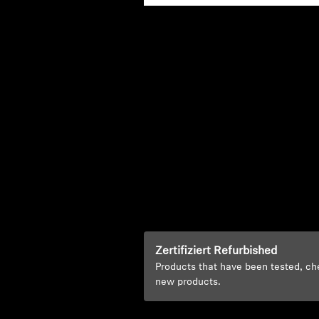
Zertifiziert Refurbished
Products that have been tested, ch
new products.