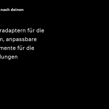
 nach deinen
adaptern für die
m, anpassbare
ente für die
llungen