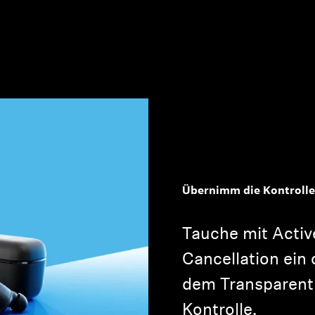
Anmeldung erforderlich
Übernimm die Kontrolle
Melden Sie sich bei Ihrem Konto an, um Produkte zu Ihrer
Wunschliste hinzuzufügen und Ihre zuvor gespeicherten
Artikel anzuzeigen.
Tauche mit Activ
Login
Cancellation ein 
dem Transparent
Kontrolle.