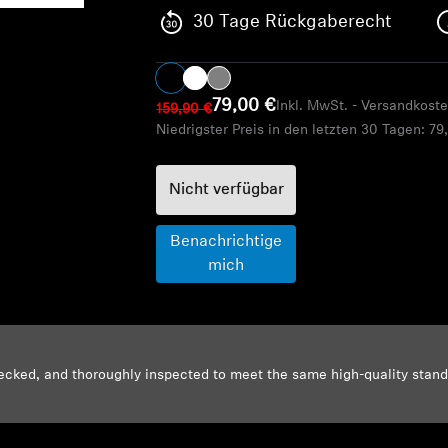
30 Tage Rückgaberecht
79,00 €
Inkl. MwSt. - Versandkoste
159,90 €
Niedrigster Preis in den letzten 30 Tagen:
79
Nicht verfügbar
Benachrichtige
mich
ecked, and thoroughly inspected to meet the same high-quality stand