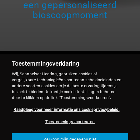
een gepersonaliseerd
Professioneel
bioscoopmoment
Toestemmingsverklaring
Wij, Sennheiser Hearing, gebruiken cookies of
Home
vergelijkbare technologieën voor technische doeleinden en
andere soorten cookies om je de beste ervaring tijdens je
bezoek te bieden. Je kunt je cookie-instellingen beheren
door te klikken op de link "Toestemmingsvoorkeuren".
Blaas je favoriete series en films nieuw
Raadpleeg voor meer informatie ons cookieprivacybeleid.
leven in
Toestemmingsvoorkeuren
Sennheiser TV-luistersystemen lossen de
"volumeoorlog" op met
gepersonaliseerde,
Verkoop mijn gegevens niet