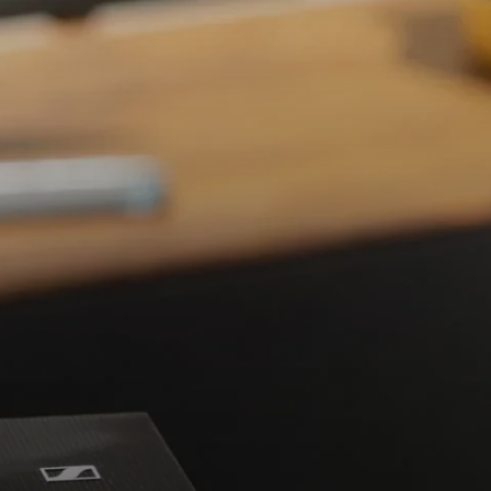
Koptelefoononderdelen en accessoires
Hearing
Gehoor per categorie
TV-koptelefoons voor gehoorondersteuning
Gehoorbronnen
Originele gehooronderdelengehoor en accessoires
Soundbars