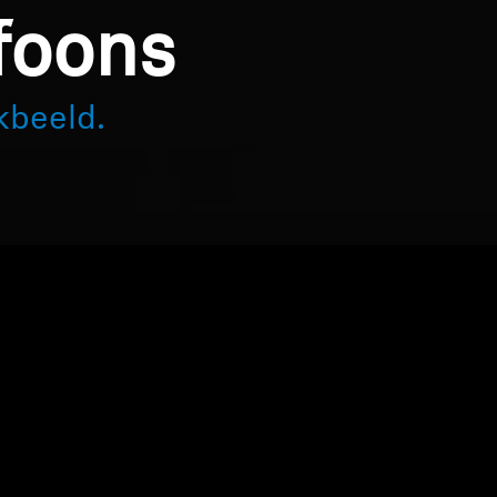
foons
kbeeld.