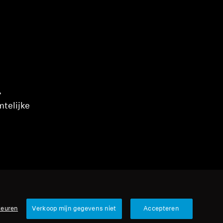
,
mtelijke
keuren
Verkoop mijn gegevens niet
Accepteren